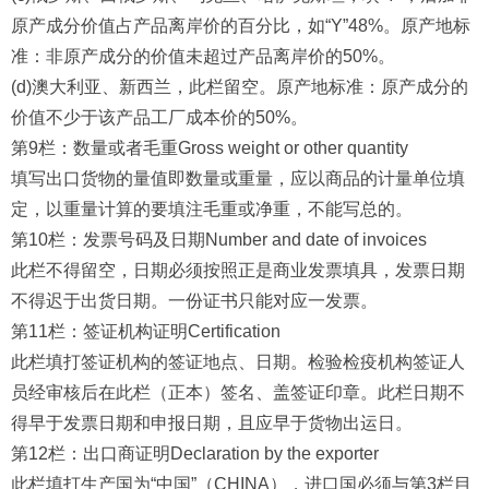
原产成分价值占产品离岸价的百分比，如“Y”48%。原产地标
准：非原产成分的价值未超过产品离岸价的50%。
(d)澳大利亚、新西兰，此栏留空。原产地标准：原产成分的
价值不少于该产品工厂成本价的50%。
第9栏：数量或者毛重Gross weight or other quantity
填写出口货物的量值即数量或重量，应以商品的计量单位填
定，以重量计算的要填注毛重或净重，不能写总的。
第10栏：发票号码及日期Number and date of invoices
此栏不得留空，日期必须按照正是商业发票填具，发票日期
不得迟于出货日期。一份证书只能对应一发票。
第11栏：签证机构证明Certification
此栏填打签证机构的签证地点、日期。检验检疫机构签证人
员经审核后在此栏（正本）签名、盖签证印章。此栏日期不
得早于发票日期和申报日期，且应早于货物出运日。
第12栏：出口商证明Declaration by the exporter
此栏填打生产国为“中国”（CHINA），进口国必须与第3栏目