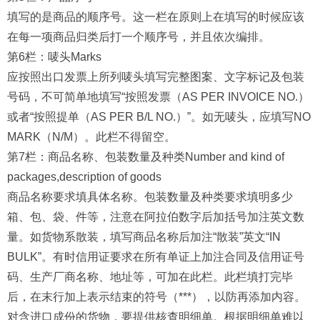
填写的是商品的顺序号。这一栏在原则上在填写的时候应该
在每一项商品归类后打一个顺序号，并且依次编排。
第6栏：唛头Marks
应按照出口发票上所列唛头填写完整图案、文字标记及包装
号码，不可简单地填写“按照发票（AS PER INVOICE NO.）
或者“按照提单（AS PER B/L NO.）”。如无唛头，应填写NO
MARK（N/M）。此栏不得留空。
第7栏：商品名称、包装数量及种类Number and kind of
packages,description of goods
商品名称要求填具体名称。包装数量及种类要求填明多少
箱、包、袋、件等，注意在阿拉伯数字后加括号加注英文数
量。如货物系散装，填写商品名称后加注“散装”英文“IN
BULK”。有时信用证要求在所有单证上加注合同及信用证号
码、生产厂商名称、地址等，可加在此栏。此栏填打完毕
后，在末行加上表示结束的符号（***），以防再添加内容。
对含进口成份的货物，要提供核查明细单。根据明细单难以