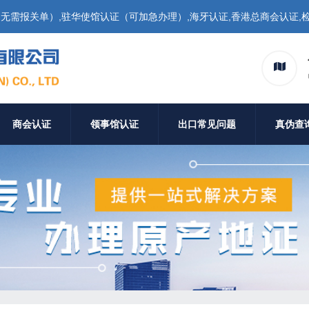
需报关单）,驻华使馆认证（可加急办理）,海牙认证,香港总商会认证,检
商会认证
领事馆认证
出口常见问题
真伪查