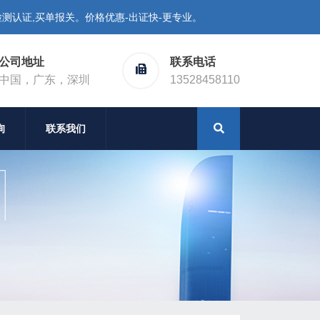
测认证,买单报关。价格优惠-出证快-更专业。
公司地址
联系电话
中国，广东，深圳
13528458110
询
联系我们