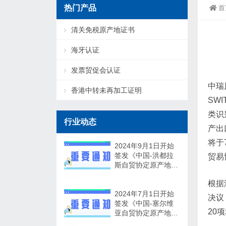
热门产品
首
清关免税原产地证书
海牙认证
发票贸促会认证
中瑞原
香港中转未再加工证明
SW
类识
行业动态
产出
将于
2024年9月1日开始
签发《中国-洪都拉
贸易
斯自贸协定原产地证
书》
根据
2024年7月1日开始
决议
签发《中国-塞尔维
20
亚自贸协定原产地证
书》