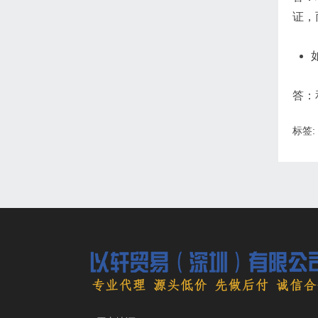
证，
答：
标签: