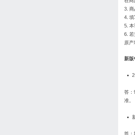
在商
3.
4. 
5.
6.
原产
新版
答：
准。
答：