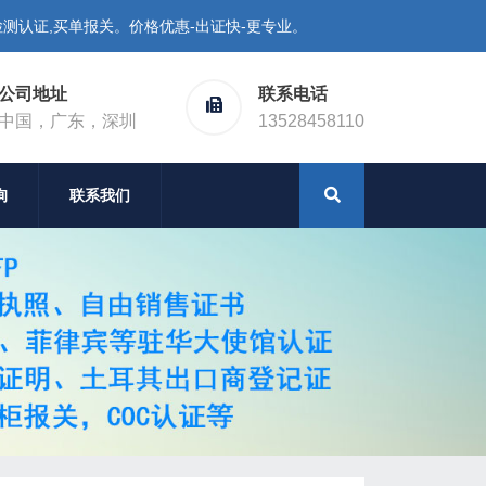
测认证,买单报关。价格优惠-出证快-更专业。
公司地址
联系电话
中国，广东，深圳
13528458110
询
联系我们