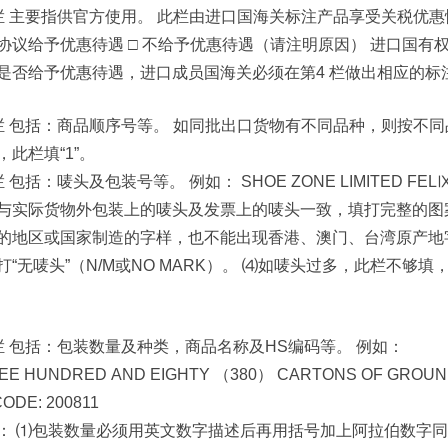
栏 主要指供官方使用。 此栏由进口国海关标注产品享受关税优惠情
协议给予优惠待遇 □ 不给予优惠待遇（请注明原因） 进口国有权
是否给予优惠待遇，进口成员国海关必须在第4 栏做出相应的标
栏 包括：商品顺序号等。 如同批出口货物有不同品种，则按不同品种
，此栏填“1”。
 包括：唛头及包装号等。 例如： SHOE ZONE LIMITED FELⅨS
与实际货物外包装上的唛头及发票上的唛头一致，填打完整的图
的地区或国家制造的字样，也不能出现香港、澳门、台湾原产地
打“无唛头”（N/M或NO MARK）。 ⑷如唛头过多，此栏不够填
栏 包括：包装数量及种类，商品名称及HS编码等。 例如：
EE HUNDRED AND EIGHTY （380） CARTONS OF GROU
ODE: 200811
： ⑴包装数量必须用英文数字描述后再用括号加上阿拉伯数字同