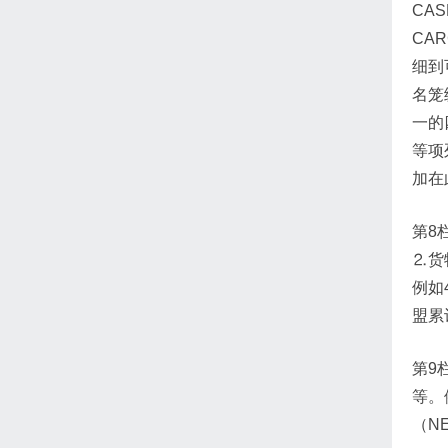
CA
CA
细到
名笼
一的
等项
加在
第8
⒉货
例如
盟累
第9
等。
（N