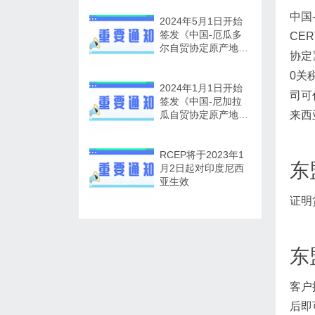
中国-
2024年5月1日开始
签发《中国-厄瓜多
CE
尔自贸协定原产地证
协定
书》
0关
2024年1月1日开始
司可
签发《中国-尼加拉
瓜自贸协定原产地证
来西
书》
RCEP将于2023年1
东
月2日起对印度尼西
亚生效
证明
东
客户
后即