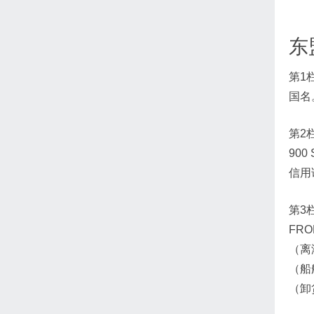
东
第1
国名
第2栏
90
信用
第3
FRO
（离港
（船舶
（卸货