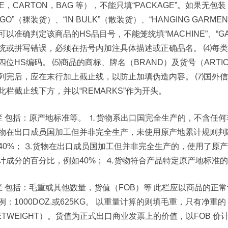
SE，CARTON，BAG 等），不能只填“PACKAGE”。如果无
RGO”（裸装货）、“IN BULK”（散装货）、“HANGING GA
可以准确判定该商品的HS品目号，不能笼统填“MACHINE”、“GAR
统或拼写错误，必须在括号内加注具体描述或正确品名。 ⑷每
四位HS编码。 ⑸商品的商标、牌名（BRAND）及货号（ARTIC
列完后，应在末行加上截止线，以防止加填伪造内容。 ⑺国外
此栏截止线下方，并以“REMARKS”作为开头。
栏 包括：原产地标准等。 ⒈货物系出口国完全生产的，不含任何非
物在出口成员国加工但并非完全生产，未使用原产地累计规则判
40%； ⒊货物在出口成员国加工但并非完全生产的，使用了原
计成分的百分比，例如40%； ⒋货物符合产品特定原产地标准的
栏 包括：毛重或其他数量，货值（FOB）等 此栏应以商品的正常计量单
例：1000DOZ.或625KG。 以重量计算的则填毛重，只有净重
ETWEIGHT）。货值为正式出口商业发票上的价值，以FOB 