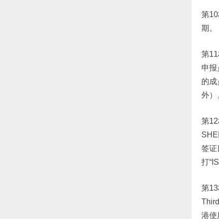
第1
期。
第1
申报
的成
外）
第1
SH
签证
打“I
第13栏
Thi
港使