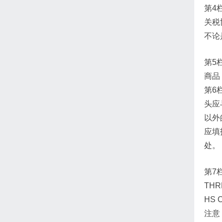
第4
关税
不论
第5
商品
第6栏
头应
以外
应填
处。
第7
THR
HS C
注意