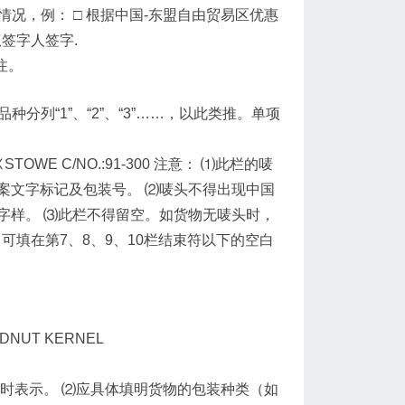
况，例： □ 根据中国-东盟自由贸易区优惠
签字人签字.
注。
分列“1”、“2”、“3”……，以此类推。单项
TOWE C/NO.:91-300 注意： ⑴此栏的唛
案文字标记及包装号。 ⑵唛头不得出现中国
字样。 ⑶此栏不得留空。如货物无唛头时，
，可填在第7、8、9、10栏结束符以下的空白
NDNUT KERNEL
时表示。 ⑵应具体填明货物的包装种类（如