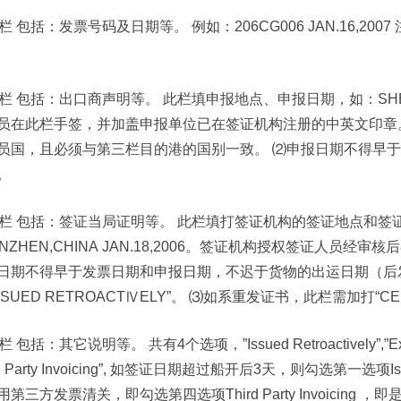
0栏 包括：发票号码及日期等。 例如：206CG006 JAN.16,
1栏 包括：出口商声明等。 此栏填申报地点、申报日期，如：SHENZHE
员在此栏手签，并加盖申报单位已在签证机构注册的中英文印章。
员国，且必须与第三栏目的港的国别一致。 ⑵申报日期不得早
。
2栏 包括：签证当局证明等。 此栏填打签证机构的签证地点和签
ENZHEN,CHINA JAN.18,2006。签证机构授权签证人员
日期不得早于发票日期和申报日期，不迟于货物的出运日期（后
SSUED RETROACTⅣELY”。 ⑶如系重发证书，此栏需加打“CERT
 包括：其它说明等。 共有4个选项，”Issued Retroactively”,”Exhibitio
rd Party Invoicing”, 如签证日期超过船开后3天，则勾选第一选项Is
用第三方发票清关，即勾选第四选项Third Party Invoicin