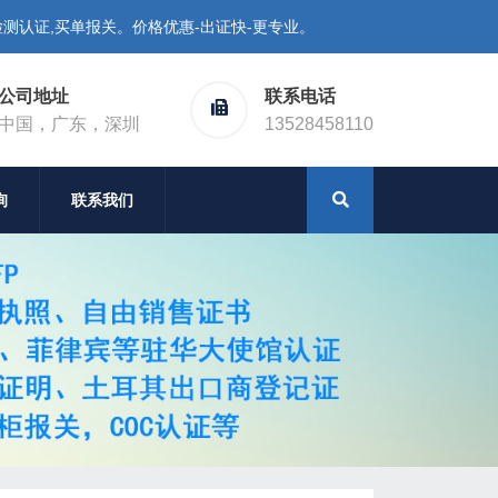
测认证,买单报关。价格优惠-出证快-更专业。
公司地址
联系电话
中国，广东，深圳
13528458110
询
联系我们