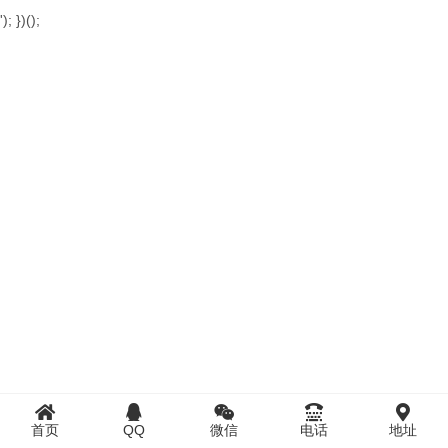
'); })();
首页
QQ
微信
电话
地址