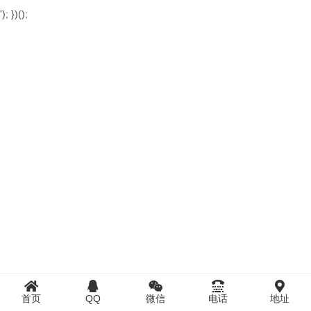
'); })();
首页
QQ
微信
电话
地址