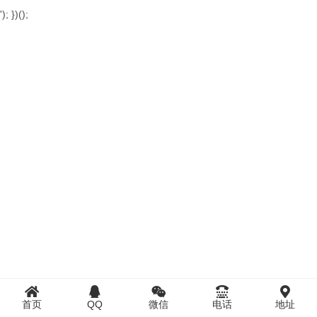
'); })();
首页
QQ
微信
电话
地址