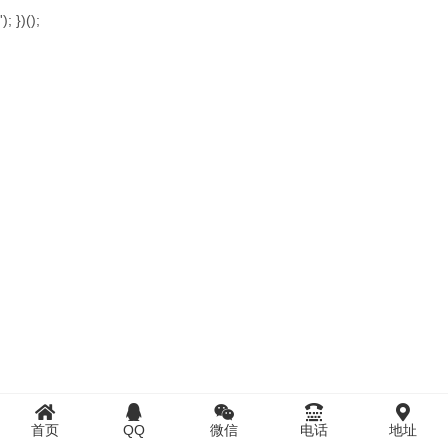
'); })();
首页
QQ
微信
电话
地址