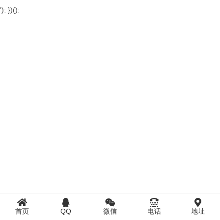
'); })();
首页
QQ
微信
电话
地址