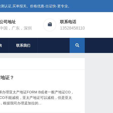
测认证,买单报关。价格优惠-出证快-更专业。
公司地址
联系电话
中国，广东，深圳
13528458110
询
联系我们
产地证？
办理亚太产地证FORM B或者一般产地证CO，
CO不能减税，亚太产地证可以减税，但是亚太
根据我司办理孟加拉的...