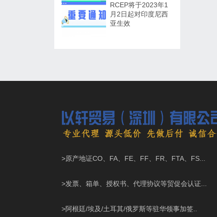
RCEP将于2023年1
月2日起对印度尼西
亚生效
>原产地证CO、FA、FE、FF、FR、FTA、FS...
>发票、箱单、授权书、代理协议等贸促会认证...
>阿根廷/埃及/土耳其/俄罗斯等驻华领事加签..