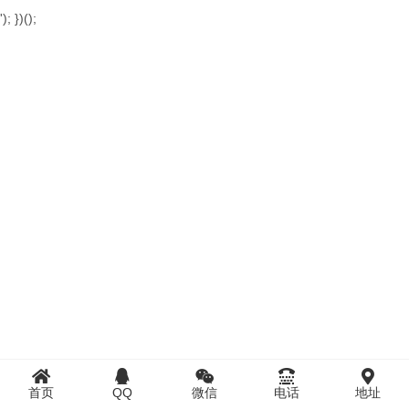
'); })();
首页
QQ
微信
电话
地址