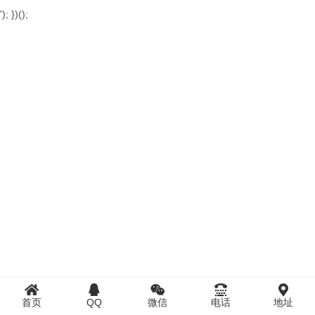
'); })();
首页
QQ
微信
电话
地址