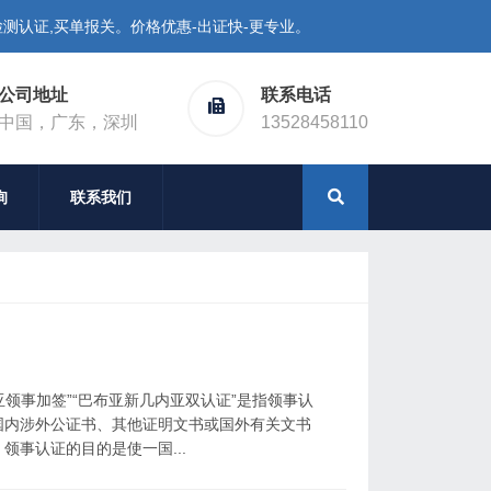
测认证,买单报关。价格优惠-出证快-更专业。
公司地址
联系电话
中国，广东，深圳
13528458110
询
联系我们
亚领事加签”“巴布亚新几内亚双认证”是指领事认
国内涉外公证书、其他证明文书或国外有关文书
事认证的目的是使一国...