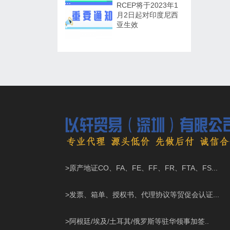
RCEP将于2023年1
月2日起对印度尼西
亚生效
>原产地证CO、FA、FE、FF、FR、FTA、FS...
>发票、箱单、授权书、代理协议等贸促会认证...
>阿根廷/埃及/土耳其/俄罗斯等驻华领事加签..