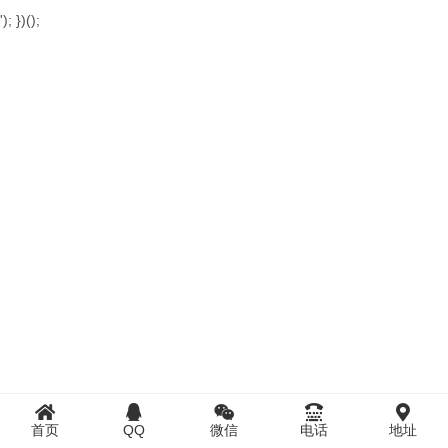
'); })();
首页
QQ
微信
电话
地址