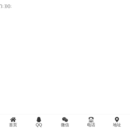
'); })();
首页
QQ
微信
电话
地址